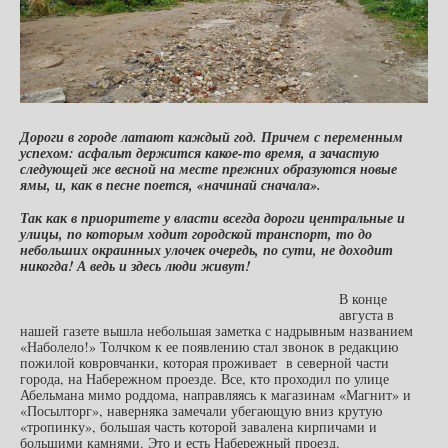
Дороги в городе латают каждый год. Причем с переменным
успехом: асфальт держится какое-то время, а зачастую
следующей же весной на месте прежних образуются новые
ямы, и, как в песне поется, «начинай сначала».
Так как в приоритете у власти всегда дороги центральные и
улицы, по которым ходит городской транспорт, то до
небольших окраинных улочек очередь, по сути, не доходит
никогда! А ведь и здесь люди живут!
В конце
августа в
нашей газете вышла небольшая заметка с надрывным названием
«Наболело!» Толчком к ее появлению стал звонок в редакцию
пожилой ковровчанки, которая проживает в северной части
города, на Набережном проезде. Все, кто проходил по улице
Абельмана мимо роддома, направляясь к магазинам «Магнит» и
«Посылторг», наверняка замечали убегающую вниз крутую
«тропинку», большая часть которой завалена кирпичами и
большими камнями. Это и есть Набережный проезд.