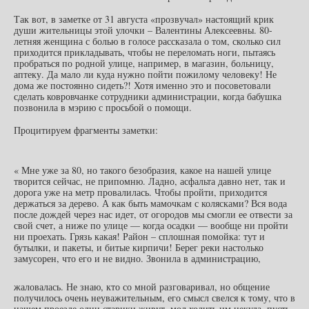
Так вот, в заметке от 31 августа «прозвучал» настоящий крик
души жительницы этой улочки – Валентины Алексеевны. 80-
летняя женщина с болью в голосе рассказала о том, сколько сил
приходится прикладывать, чтобы не переломать ноги, пытаясь
пробраться по родной улице, например, в магазин, больницу,
аптеку. Да мало ли куда нужно пойти пожилому человеку! Не
дома же постоянно сидеть?! Хотя именно это и посоветовали
сделать ковровчанке сотрудники администрации, когда бабушка
позвонила в мэрию с просьбой о помощи.
Процитируем фрагменты заметки:
« Мне уже за 80, но такого безобразия, какое на нашей улице
творится сейчас, не припомню. Ладно, асфальта давно нет, так и
дорога уже на метр провалилась. Чтобы пройти, приходится
держаться за дерево. А как быть мамочкам с колясками? Вся вода
после дождей через нас идет, от огородов мы смогли ее отвести за
свой счет, а ниже по улице — когда осадки — вообще ни пройти
ни проехать. Грязь какая! Район – сплошная помойка: тут и
бутылки, и пакеты, и битые кирпичи! Берег реки настолько
замусорен, что его и не видно.
Звонила в администрацию,
жаловалась. Не знаю, кто со мной разговаривал, но общение
получилось очень неуважительным, его смысл свелся к тому, что в
нашем проезде одни старики живут, мол ходить им некуда, пусть