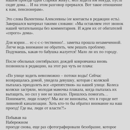
сидят дома… И на этом разговор прервался. Вот такое отношение
к нам, пенсионерам».
Это слова Валентины Алексеевны (ее контакты в редакции есть).
Завершался материал такими словами: «Мы оставляем этот звонок
нашей читательницы без комментариев. И ждем их от обитателей
«серого» дома».
Для мэрии… ес-с-с-с-тественно!.. заметка прошла незамеченной.
Легче ведь внимание не обратить, чем решать проблему.
Подумаешь, какая-то бабушка жалуется! Мало ли их по городу.
После обильных сентябрьских дождей ковровчанка вновь
позвонила в редакцию, на этот раз чуть не плача:
«По улице ходить невозможно – потоки воды! Сейчас
возвращалась домой, увидела девушку, которая с коляской
пыталась преодолеть все «препятствия» на нашей улице. Колеса
коляски застряли, молодая мамочка плакала, когда пыталась их
вытащить, но сил у нее не хватало. Пришлось помогать…
Понимаете, люди плачут! Мы же не виноваты, что в городе нет
ливневой канализации. Хоть кто-то бы обратил внимание на наш
проезд! Где вы, люди от власти?!»
Побывав на
Набережном
проезде снова, еще раз сфотографировали безобразие, которое