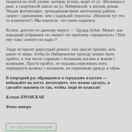
творится на этой улочке, которая, кстати, ведет от ул. Абельмана к
реке, к спортивной школе на ул. Набережной, к жилым домам.
Увидев фотоаппарат, проходившая мимо жительница района
скорее с удивлением, чем с надеждой спросила: «Неужели тут что-
то изменится?» Мы ответили, что очень надеемся.
Кстати, депутат по данному округу — Эдуард Зубов. Может, как
народный избранник он сможет эту проблему «продвинуть»? Или
ему тоже «ничего не надо»?!
Люди не просят дорогущий ремонт, они просят принять хоть
какие-то меры, чтобы по Набережному проезду можно было
пройти, в том числе старикам с больными ногами и мамам с
колясками. Просто пройти, не опасаясь переломать ноги,
перевернуть коляску с малышом, не перепачкав одежду и обувь.
В очередной раз обращаемся к городским властям —
побывайте на месте, посмотрите, что можно сделать, и
сделайте наконец-то так, чтобы люди не плакали!
Ксения ПРОМСКАЯ.
Фото автора
ПО СЛЕДАМ ПУБЛИКАЦИИ