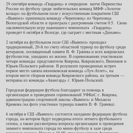
29 сентября команда «Гвардеец» в очередном матче Первенства
России по футболу среди любительских команд МФФ «Золотое
кольцо» на футбольном поле с искусственным покрытием СШ
«Вымпел» принимала команду «Череповец» из Череповца
Вологодской области и проиграла с разгромным счетом 0:5. Свою
заключительную игру нынешнего чемпионата «Гвардеец»
проведет 6 октября в Вологде, где сыграет с местным «Динамо».
2 октября на футбольном поле СШ «Вымпел» проходил
традиционный, 20-й по счету областной турнир по футболу среди
ветеранов, посвященный памяти В. Ф. Грачева и всех ковровских
футболистов, ушедших из жизни. В соревнованиях участвовали
четыре команды: представители Коврова, Ковровского, Вязников и
Юрьев-Польского районов. В результате проведенных встреч
первое место заняла вязниковская команда «Луч-Атлет», на
втором месте сборная команда Ковровского района, на третьем —
ветераны из команды «Авангард» г. Юрьев-Польский.
Городская федерация футбола благодарит за помощь в
организации и проведении соревнований УФКиС г. Коврова,
администрацию спортивной школы «Вымпел» и Михаила
Крюкова (на фото участники турнира памяти В. Ф. Грачева).
6 октября в СШ «Вымпел» состоится заседание федерации футбола
города, на котором будут подведены итоги летнего футбольного
сезона, а также рассмотрены вопросы организации и проведения
зимнего чемпионата города по мини-футболу в зале среди
взрослых команд. Начало в 18.00, явка всех членов федерации