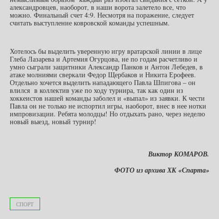
александровцев, наоборот, в наши ворота залетело все, что
можно. Финальный счет 4:9. Несмотря на поражение, следует
считать выступление ковровской команды успешным.
Хотелось бы выделить уверенную игру вратарской линии в лице
Глеба Лазарева и Артемия Огурцова, не по годам расчетливо и
умно сыграли защитники Александр Панков и Антон Лебедев, в
атаке молниями сверкали Федор Щербаков и Никита Ерофеев.
Отдельно хочется выделить нападающего Павла Шпигова – он
влился в коллектив уже по ходу турнира, так как один из
хоккеистов нашей команды заболел и «выпал» из заявки. К чести
Павла он не только не испортил игры, наоборот, внес в нее нотки
импровизации. Ребята молодцы! Но отдыхать рано, через неделю
новый выезд, новый турнир!
Виктор КОМАРОВ.
ФОТО из архива ХК «Спарта»
СПОРТ