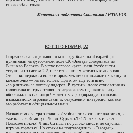
строго обязательна.
Материалы подготовил Станислав АНТИПОВ.
ВОТ ЭТО КОМАНДА!
В предпоследнем домашнем матче футболисты «Гвардейца»
принимали на футбольном поле СК «Звезда» соперников из
Вышнего Волочка. В матче первого круга наши футболисты
уступили со счетом 2:2, и естественно им хотелось взять реванш.
Это — во-первых, а во во-вторых, чемпионат подходит к концу, и
каждое очко — на вес золота. При этом еще есть шанс
«зацепиться» за пятерку лидеров. В-третьих, после отчисления из
коллектива пятерых основных игроков команда наполовину
обновилась, в настоящий момент как раз формируется новая,
налаживаются игровые связи и, безусловно, интересно, как все
это работает в официальном матче.
Низкая температура заставила футболистов активнее двигаться, и
уже на первой минуте Денис Сурков (№ 17) открывает счет.
Неплохое начало! Лишь бы наши не успокоились и не спустили
игру на тормозах! Но страхи не подтвердились. «Гвардеец»
прочно захватил инициативу, много комбинировал, раз за разом