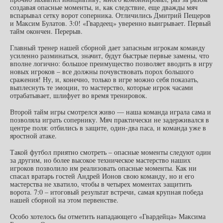
создавая опасные моменты, и, как следствие, еще дважды мяч
вспарывал сетку ворот соперника. Отличились Дмитрий Пещеров
и Максим Булатов. 3:0! «Гвардеец» уверенно выигрывает. Первый
тайм окончен. Перерыв.
Главный тренер нашей сборной дает запасным игрокам команду
усиленно разминаться, значит, будут быстрые первые замены, что
вполне логично: большое преимущество позволяет вводить в игру
новых игроков – все должны почувствовать порох большого
сражения! Ну, и, конечно, только в игре можно себя показать,
выплеснуть те эмоции, то мастерство, которые игрок часами
отрабатывает, шлифует во время тренировок.
Второй тайм игры смотрелся живо — наша команда играла сама и
позволяла играть сопернику. Мяч практически не задерживался в
центре поля: отбились в защите, один-два паса, и команда уже в
яростной атаке.
Такой футбол приятно смотреть – опасные моменты следуют один
за другим, но более высокое техническое мастерство наших
игроков позволило им реализовать опасные моменты. Как ни
спасал вратарь гостей Андрей Ионов свою команду, но и его
мастерства не хватило, чтобы в четырех моментах защитить
ворота. 7:0 – итоговый результат встречи, самая крупная победа
нашей сборной на этом первенстве.
Особо хотелось бы отметить нападающего «Гвардейца» Максима