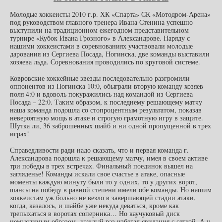
Молодые хоккеисты 2010 г.р. ХК «Спарта» СК «Мотодром-Арена»
под руководством главного тренера Ивана Стенина успешно
выступили на традиционном ежегодном представительном
турнире «Кубок Ивана Грозного» в Александрове. Наряду с
нашими хоккеистами в соревнованиях участвовали молодые
дарования из Сергиева Посада, Ногинска, две команды выставили
хозяева льда. Соревнования проводились по круговой системе.
Ковровские хоккейные звезды последовательно разгромили
оппонентов из Ногинска 10:0, обыграли вторую команду хозяев
поля 4:0 и вдоволь покуражились над командой из Сергиева
Посада – 22:0. Таким образом, к последнему решающему матчу
наша команда подошла со стопроцентным результатом, показав
невероятную мощь в атаке и строгую грамотную игру в защите.
Шутка ли, 36 заброшенных шайб и ни одной пропущенной в трех
играх!
Справедливости ради надо сказать, что и первая команда г.
Александрова подошла к решающему матчу, имея в своем активе
три победы в трех встречах. Финальный поединок вышел на
загляденье! Команды искали свое счастье в атаке, опасные
моменты каждую минуту были то у одних, то у других ворот,
шансы на победу в равной степени имели обе команды. Но нашим
хоккеистам уж больно не везло в завершающей стадии атаки,
когда, казалось, и шайбе уже некуда деваться, кроме как
трепыхаться в воротах соперника… Но каучуковый диск
немыслимым образом каждый раз избегал свидания с сеткой. А у