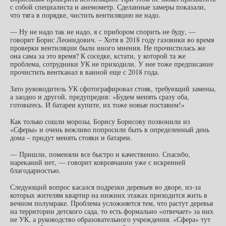
с собой специалиста и анемометр. Сделанные замеры показали,
что тяга в порядке, чистить вентиляцию не надо.
— Ну не надо так не надо, я с прибором спорить не буду, —
говорит Борис Леонидович. – Хотя в 2018 году газовики во время
проверки вентиляции были иного мнения. Не прочистилась же
она сама за это время? К соседке, кстати, у которой та же
проблема, сотрудники УК не приходили. У нее тоже предписание
прочистить вентканал в ванной еще с 2018 года.
Зато руководитель УК сфотографировал стояк, требующий замены,
а заодно и другой, предупредив: «Будем менять сразу оба,
готовьтесь. И батареи купите, их тоже новые поставим!»
Как только сошли морозы, Борису Борисову позвонили из
«Сферы» и очень вежливо попросили быть в определенный день
дома – придут менять стояки и батареи.
— Пришли, поменяли все быстро и качественно. Спасибо,
нареканий нет, — говорит ковровчанин уже с искренней
благодарностью.
Следующий вопрос касался подрезки деревьев во дворе, из-за
которых жителям квартир на нижних этажах приходится жить в
вечном полумраке. Проблема усложняется тем, что растут деревья
на территории детского сада, то есть формально «отвечает» за них
не УК, а руководство образовательного учреждения. «Сфера» тут