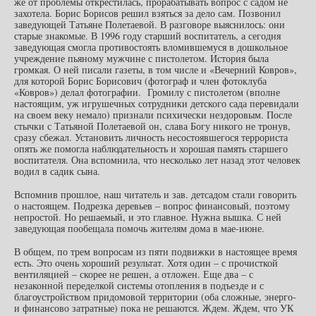
же от проблемы открестилась, прорабатывать вопрос с садом не
захотела. Борис Борисов решил взяться за дело сам. Позвонил
заведующей Татьяне Полетаевой. В разговоре выяснилось: они
старые знакомые. В 1996 году старший воспитатель, а сегодня
заведующая смогла противостоять вломившемуся в дошкольное
учреждение пьяному мужчине с пистолетом. История была
громкая. О ней писали газеты, в том числе и «Вечерний Ковров»,
для которой Борис Борисович (фотограф и член фотоклуба
«Ковров») делал фотографии. Громилу с пистолетом (вполне
настоящим, уж игрушечных сотрудники детского сада перевидали
на своем веку немало) признали психически нездоровым. После
стычки с Татьяной Полетаевой он, слава Богу никого не тронув,
сразу сбежал. Установить личность несостоявшегося террориста
опять же помогла наблюдательность и хорошая память старшего
воспитателя. Она вспомнила, что несколько лет назад этот человек
водил в садик сына.
Вспомнив прошлое, наш читатель и зав. детсадом стали говорить
о настоящем. Подрезка деревьев – вопрос финансовый, поэтому
непростой. Но решаемый, и это главное. Нужна вышка. С ней
заведующая пообещала помочь жителям дома в мае-июне.
В общем, по трем вопросам из пяти подвижки в настоящее время
есть. Это очень хороший результат. Хотя один – с прочисткой
вентиляцией – скорее не решен, а отложен. Еще два – с
незаконной переделкой системы отопления в подъезде и с
благоустройством придомовой территории (оба сложные, энерго-
и финансово затратные) пока не решаются. Ждем. Ждем, что УК