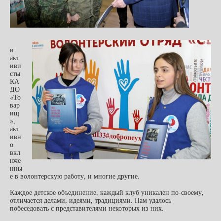
и
акт
иви
сты
КА
ДО
«То
вар
ищ
»,
акт
ивн
о
вкл
юче
нны
е в волонтерскую работу, и многие другие.
Каждое детское объединение, каждый клуб уникален по-своему,
отличается делами, идеями, традициями. Нам удалось
побеседовать с представителями некоторых из них.