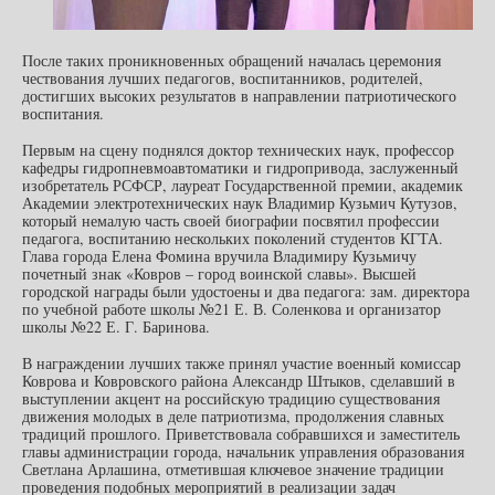
После таких проникновенных обращений началась церемония
чествования лучших педагогов, воспитанников, родителей,
достигших высоких результатов в направлении патриотического
воспитания.
Первым на сцену поднялся доктор технических наук, профессор
кафедры гидропневмоавтоматики и гидропривода, заслуженный
изобретатель РСФСР, лауреат Государственной премии, академик
Академии электротехнических наук Владимир Кузьмич Кутузов,
который немалую часть своей биографии посвятил профессии
педагога, воспитанию нескольких поколений студентов КГТА.
Глава города Елена Фомина вручила Владимиру Кузьмичу
почетный знак «Ковров – город воинской славы». Высшей
городской награды были удостоены и два педагога: зам. директора
по учебной работе школы №21 Е. В. Соленкова и организатор
школы №22 Е. Г. Баринова.
В награждении лучших также принял участие военный комиссар
Коврова и Ковровского района Александр Штыков, сделавший в
выступлении акцент на российскую традицию существования
движения молодых в деле патриотизма, продолжения славных
традиций прошлого. Приветствовала собравшихся и заместитель
главы администрации города, начальник управления образования
Светлана Арлашина, отметившая ключевое значение традиции
проведения подобных мероприятий в реализации задач