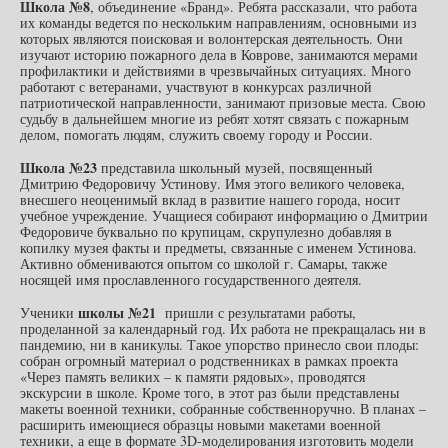
Школа №8
, объединение «Бранд». Ребята рассказали, что работа
их команды ведется по нескольким направлениям, основными из
которых являются поисковая и волонтерская деятельность. Они
изучают историю пожарного дела в Коврове, занимаются мерами
профилактики и действиями в чрезвычайных ситуациях. Много
работают с ветеранами, участвуют в конкурсах различной
патриотической направленности, занимают призовые места. Свою
судьбу в дальнейшем многие из ребят хотят связать с пожарным
делом, помогать людям, служить своему городу и России.
Школа №23
представила школьный музей, посвященный
Дмитрию Федоровичу Устинову. Имя этого великого человека,
внесшего неоценимый вклад в развитие нашего города, носит
учебное учреждение. Учащиеся собирают информацию о Дмитрии
Федоровиче буквально по крупицам, скрупулезно добавляя в
копилку музея факты и предметы, связанные с именем Устинова.
Активно обмениваются опытом со школой г. Самары, также
носящей имя прославленного государственного деятеля.
школы №21
Ученики
пришли с результатами работы,
проделанной за календарный год. Их работа не прекращалась ни в
пандемию, ни в каникулы. Такое упорство принесло свои плоды:
собран огромный материал о родственниках в рамках проекта
«Через память великих – к памяти рядовых», проводятся
экскурсии в школе. Кроме того, в этот раз были представлены
макеты военной техники, собранные собственноручно. В планах –
расширить имеющиеся образцы новыми макетами военной
техники, а еще в формате 3D-моделирования изготовить модели