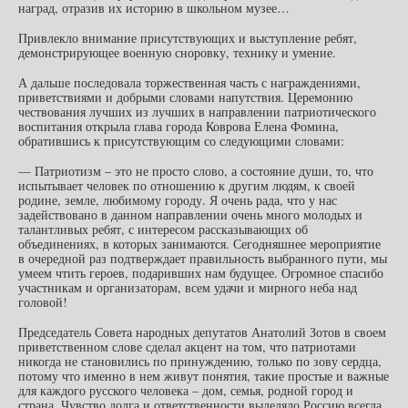
наград, отразив их историю в школьном музее…
Привлекло внимание присутствующих и выступление ребят,
демонстрирующее военную сноровку, технику и умение.
А дальше последовала торжественная часть с награждениями,
приветствиями и добрыми словами напутствия. Церемонию
чествования лучших из лучших в направлении патриотического
воспитания открыла глава города Коврова Елена Фомина,
обратившись к присутствующим со следующими словами:
— Патриотизм – это не просто слово, а состояние души, то, что
испытывает человек по отношению к другим людям, к своей
родине, земле, любимому городу. Я очень рада, что у нас
задействовано в данном направлении очень много молодых и
талантливых ребят, с интересом рассказывающих об
объединениях, в которых занимаются. Сегодняшнее мероприятие
в очередной раз подтверждает правильность выбранного пути, мы
умеем чтить героев, подаривших нам будущее. Огромное спасибо
участникам и организаторам, всем удачи и мирного неба над
головой!
Председатель Совета народных депутатов Анатолий Зотов в своем
приветственном слове сделал акцент на том, что патриотами
никогда не становились по принуждению, только по зову сердца,
потому что именно в нем живут понятия, такие простые и важные
для каждого русского человека – дом, семья, родной город и
страна. Чувство долга и ответственности выделяло Россию всегда