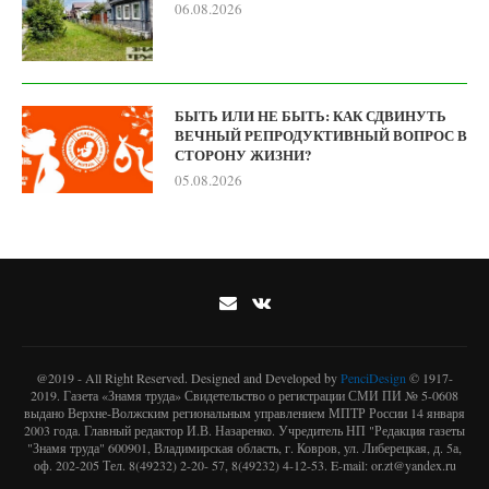
06.08.2026
БЫТЬ ИЛИ НЕ БЫТЬ: КАК СДВИНУТЬ
ВЕЧНЫЙ РЕПРОДУКТИВНЫЙ ВОПРОС В
СТОРОНУ ЖИЗНИ?
05.08.2026
@2019 - All Right Reserved. Designed and Developed by
PenciDesign
© 1917-
2019. Газета «Знамя труда» Свидетельство о регистрации СМИ ПИ № 5-0608
выдано Верхне-Волжским региональным управлением МПТР России 14 января
2003 года. Главный редактор И.В. Назаренко. Учредитель НП "Редакция газеты
"Знамя труда" 600901, Владимирская область, г. Ковров, ул. Либерецкая, д. 5а,
оф. 202-205 Тел. 8(49232) 2-20- 57, 8(49232) 4-12-53. E-mail: or.zt@yandex.ru